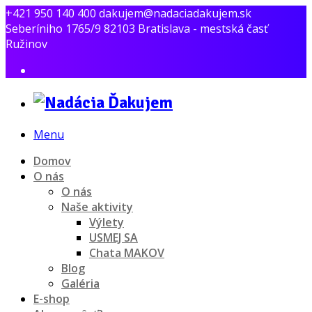
+421 950 140 400
dakujem@nadaciadakujem.sk
Seberíniho 1765/9 82103 Bratislava - mestská časť
Ružinov
Menu
Domov
O nás
O nás
Naše aktivity
Výlety
USMEJ SA
Chata MAKOV
Blog
Galéria
E-shop