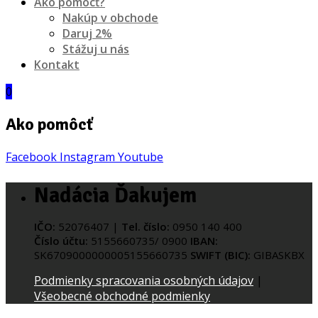
Ako pomôcť?
Nakúp v obchode
Daruj 2%
Stážuj u nás
Kontakt
0
Ako pomôcť
Facebook
Instagram
Youtube
Nadácia Ďakujem
IČO:
52076407 |
Tel. číslo:
0950 140 400
Číslo účtu:
5155660735/ 0900
IBAN:
SK6709000000005155660735
SWIFT (BIC):
GIBASKBX
Podmienky spracovania osobných údajov
|
Všeobecné obchodné podmienky