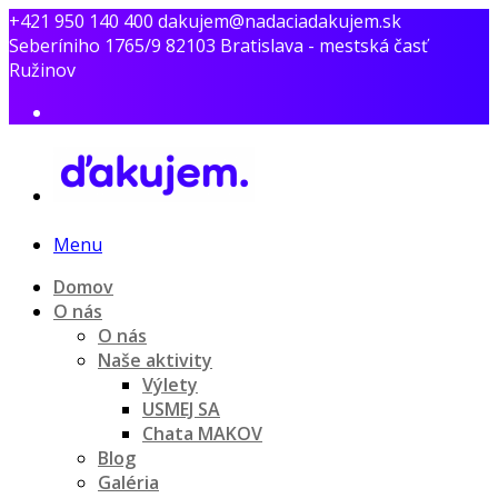
+421 950 140 400
dakujem@nadaciadakujem.sk
Seberíniho 1765/9 82103 Bratislava - mestská časť
Ružinov
Menu
Domov
O nás
O nás
Naše aktivity
Výlety
USMEJ SA
Chata MAKOV
Blog
Galéria