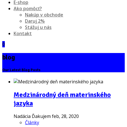
E-shop
Ako pomôcť?
Nakúp v obchode
Daruj 2%
Stážuj u nás
Kontakt
0
blog
Our Latest Blog Posts
Medzinárodný deň materinského
jazyka
Nadácia Ďakujem
feb, 28, 2020
Články