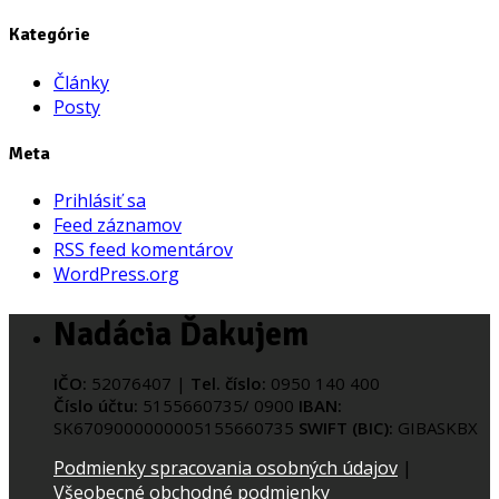
Kategórie
Články
Posty
Meta
Prihlásiť sa
Feed záznamov
RSS feed komentárov
WordPress.org
Nadácia Ďakujem
IČO:
52076407 |
Tel. číslo:
0950 140 400
Číslo účtu:
5155660735/ 0900
IBAN:
SK6709000000005155660735
SWIFT (BIC):
GIBASKBX
Podmienky spracovania osobných údajov
|
Všeobecné obchodné podmienky