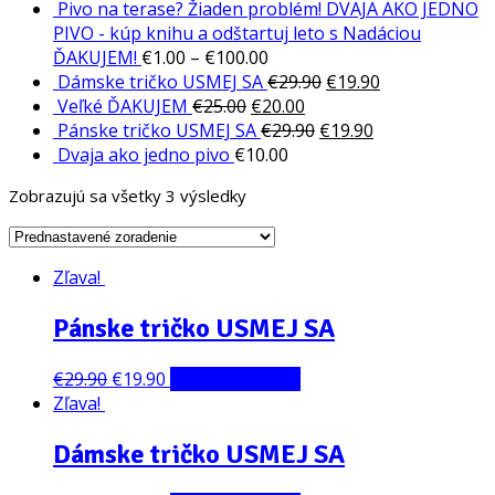
Pivo na terase? Žiaden problém! DVAJA AKO JEDNO
PIVO - kúp knihu a odštartuj leto s Nadáciou
ĎAKUJEM!
€
1.00
–
€
100.00
Dámske tričko USMEJ SA
€
29.90
€
19.90
Veľké ĎAKUJEM
€
25.00
€
20.00
Pánske tričko USMEJ SA
€
29.90
€
19.90
Dvaja ako jedno pivo
€
10.00
Zobrazujú sa všetky 3 výsledky
Zľava!
Pánske tričko USMEJ SA
€
29.90
€
19.90
Výber možností
Zľava!
Dámske tričko USMEJ SA