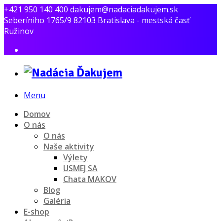
+421 950 140 400
dakujem@nadaciadakujem.sk
Seberíniho 1765/9 82103 Bratislava - mestská časť
Ružinov
Menu
Domov
O nás
O nás
Naše aktivity
Výlety
USMEJ SA
Chata MAKOV
Blog
Galéria
E-shop