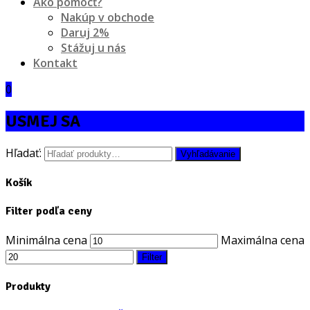
Ako pomôcť?
Nakúp v obchode
Daruj 2%
Stážuj u nás
Kontakt
0
USMEJ SA
Hľadať:
Vyhľadávanie
Košík
Filter podľa ceny
Minimálna cena
Maximálna cena
Filter
Produkty