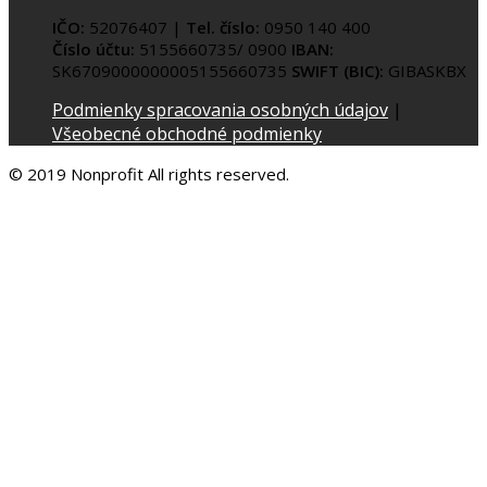
IČO:
52076407 |
Tel. číslo:
0950 140 400
Číslo účtu:
5155660735/ 0900
IBAN:
SK6709000000005155660735
SWIFT (BIC):
GIBASKBX
Podmienky spracovania osobných údajov
|
Všeobecné obchodné podmienky
© 2019 Nonprofit All rights reserved.