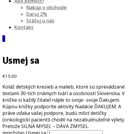
Ako pomôcť?
Nakúp v obchode
Daruj 2%
Stážuj u nás
Kontakt
0
Usmej sa
€
15.00
Koláž detských kresieb a malieb, ktoré sú sprevádzané
textami 30-tich známych tvárí a osobností Slovenska. V
knižke si každý čitateľ nájde to svoje- svoje Ďakujem.
Kúpou knižky podporíte aktivity Nadácie ĎAKUJEM. A
práve vďaka vašej podpore, budú môcť detičky
(onkologickí pacienti) chodiť na nezabudnuteľné výlety.
Pretože SILNÁ MYSEĽ – DÁVA ZMYSEL.
množstvo Usmej sa