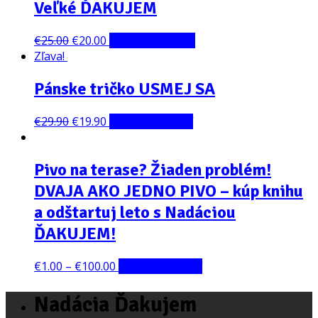
Veľké ĎAKUJEM
€
25.00
€
20.00
Pridať do košíka
Zľava!
Pánske tričko USMEJ SA
€
29.90
€
19.90
Výber možností
Pivo na terase? Žiaden problém!
DVAJA AKO JEDNO PIVO – kúp knihu
a odštartuj leto s Nadáciou
ĎAKUJEM!
€
1.00
–
€
100.00
Výber možností
Nadácia Ďakujem