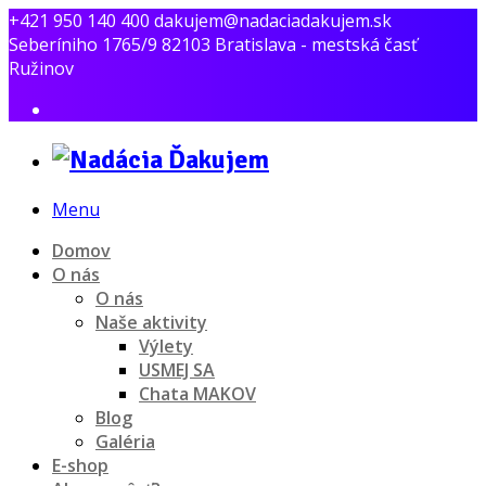
+421 950 140 400
dakujem@nadaciadakujem.sk
Seberíniho 1765/9 82103 Bratislava - mestská časť
Ružinov
Menu
Domov
O nás
O nás
Naše aktivity
Výlety
USMEJ SA
Chata MAKOV
Blog
Galéria
E-shop